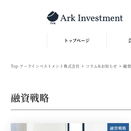
メ
イ
ン
コ
ン
トップページ
テ
ン
ツ
Top-アークインベストメント株式会社
コラム&お知らせ
融
へ
移
動
融資戦略
融資戦略