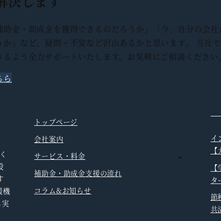
解決します
補助金・助成金を獲得できるのだろうか」「今、自分の会社
うか」など、疑問・不安など沢山あるかと思います。 当社
きるよう全力サポートいたします。お気軽にご相談ください
ちら
トップページ
イ
会社案内
、
【
く
サービス・料金
投
【
補助金・助成金支援の流れ
す
タ
コラム&お知らせ
援機
節
も実
共