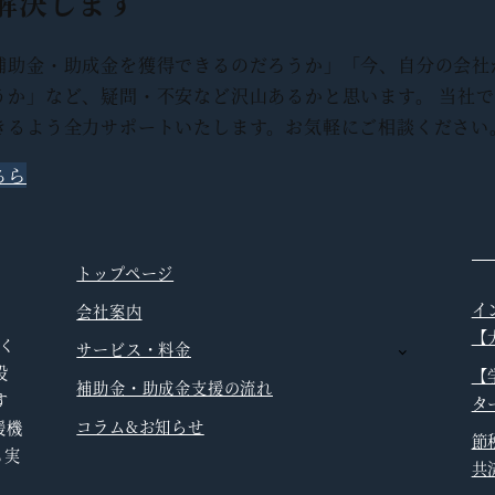
解決します
補助金・助成金を獲得できるのだろうか」「今、自分の会社
うか」など、疑問・不安など沢山あるかと思います。 当社
きるよう全力サポートいたします。お気軽にご相談ください
ちら
トップページ
イ
会社案内
、
【
く
サービス・料金
投
【
補助金・助成金支援の流れ
す
タ
コラム&お知らせ
援機
節
も実
共