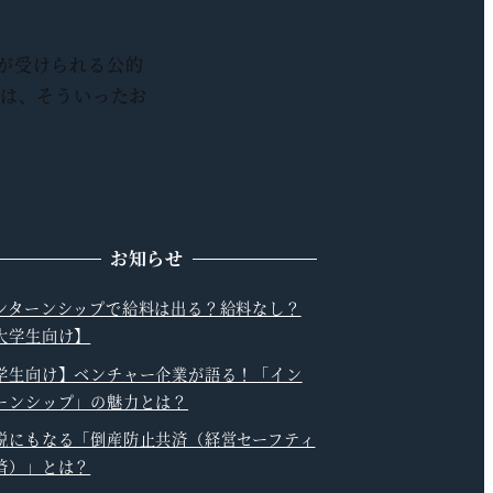
が受けられる公的
では、そういったお
。
お知らせ
ンターンシップで給料は出る？給料なし？
大学生向け】
学生向け】ベンチャー企業が語る！「イン
ーンシップ」の魅力とは？
税にもなる「倒産防止共済（経営セーフティ
済）」とは？