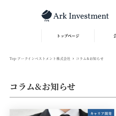
メ
イ
ン
コ
ン
トップページ
テ
ン
ツ
Top-アークインベストメント株式会社
コラム&お知らせ
へ
移
動
コラム&お知らせ
キャリア開発