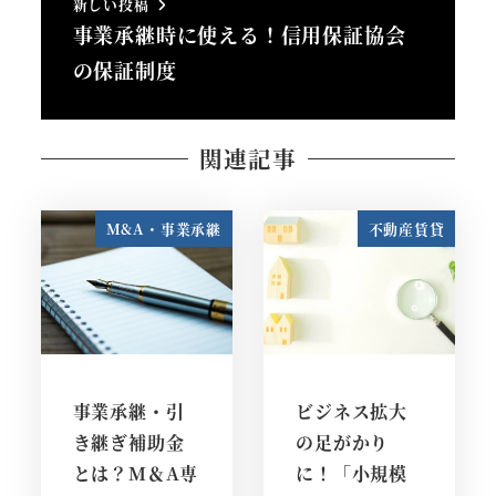
新しい投稿
事業承継時に使える！信用保証協会
の保証制度
関連記事
M&A・事業承継
不動産賃貸
事業承継・引
ビジネス拡大
き継ぎ補助金
の足がかり
とは？M＆A専
に！「小規模