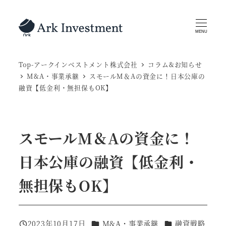
メ
イ
MENU
ン
コ
Top-アークインベストメント株式会社
コラム&お知らせ
ン
M&A・事業承継
スモールM＆Aの資金に！日本公庫の
テ
融資【低金利・無担保もOK】
ン
ツ
へ
スモールM＆Aの資金に！
移
動
日本公庫の融資【低金利・
無担保もOK】
カテゴリー
カテゴリー
2023年10月17日
M&A・事業承継
融資戦略