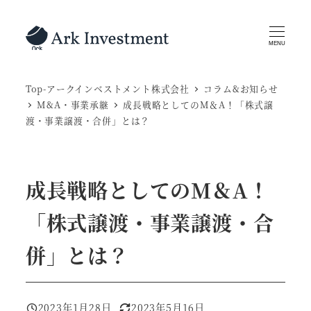
メ
イ
MENU
ン
コ
Top-アークインベストメント株式会社
コラム&お知らせ
ン
M&A・事業承継
成長戦略としてのM＆A！「株式譲
テ
渡・事業譲渡・合併」とは？
ン
ツ
へ
成長戦略としてのM＆A！
移
動
「株式譲渡・事業譲渡・合
併」とは？
2023年1月28日
2023年5月16日