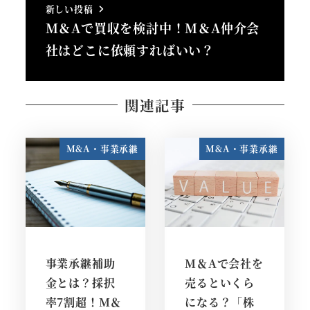
新しい投稿
M＆Aで買収を検討中！M＆A仲介会
社はどこに依頼すればいい？
関連記事
M&A・事業承継
M&A・事業承継
事業承継補助
M＆Aで会社を
金とは？採択
売るといくら
率7割超！M＆
になる？「株