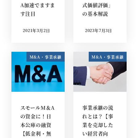
A加速でますま
式価値評価」
す注目
の基本解説
2021年3月2日
2023年7月3日
投稿日
投稿日
M&A・事業承継
M&A・事業承継
スモールM＆A
事業承継の流
の資金に！日
れとは？【事
本公庫の融資
業を売却した
【低金利・無
い経営者向