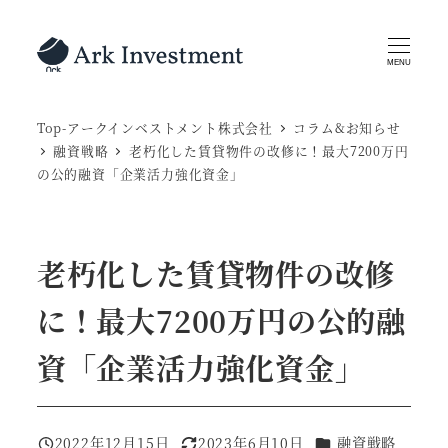
メ
イ
MENU
ン
コ
Top-アークインベストメント株式会社
コラム&お知らせ
ン
融資戦略
老朽化した賃貸物件の改修に！最大7200万円
テ
の公的融資「企業活力強化資金」
ン
ツ
へ
老朽化した賃貸物件の改修
移
動
に！最大7200万円の公的融
資「企業活力強化資金」
カテゴリー
2022年12月15日
2023年6月10日
融資戦略