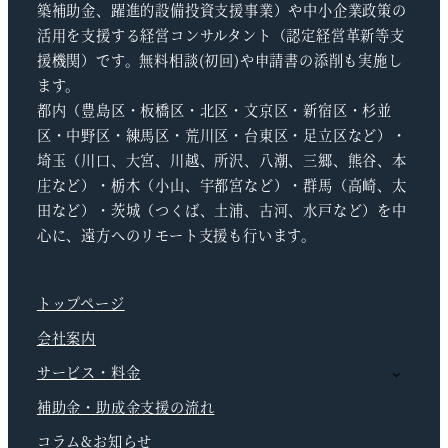
築補助金、躍進的設備投資支援事業）や中小企業政策の
活用を支援する経営コンサルタント（認定経営革新等支
援機関）です。無料相談(初回)や申請書の添削も実施し
ます。
都内（豊島区・板橋区・北区・文京区・新宿区・杉並
区・中野区・練馬区・荒川区・台東区・足立区など）・
埼玉（川口、大宮、川越、所沢、八潮、三郷、熊谷、本
庄など）・栃木（小山、宇都宮など）・群馬（高崎、太
田など）・茨城（つくば、土浦、古河、水戸など）を中
心に、遠方へのリモート支援も行います。
トップページ
会社案内
サービス・料金
補助金・助成金支援の流れ
コラム&お知らせ