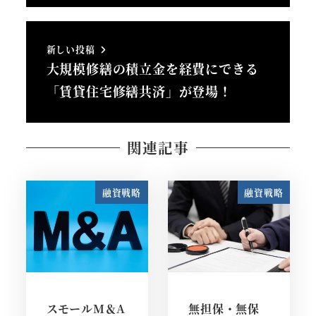
新しい投稿
大規模修繕の積立金を経費にできる
「賃貸住宅修繕共済」が登場！
関連記事
融資戦略
融資戦略
スモールM＆A
無担保・無保