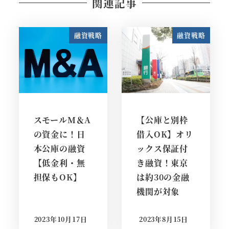
関連記事
融資戦略
融資戦略
スモールM＆A
【公庫と別枠
の資金に！日
借入OK】オリ
本公庫の融資
ックス保証付
【低金利・無
き融資！東京
担保もOK】
は約30の金融
機関が対象
2023年10月17日
2023年8月15日
投稿日
投稿日