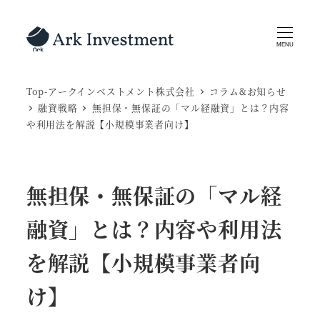
メ
イ
MENU
ン
コ
Top-アークインベストメント株式会社
コラム&お知らせ
ン
融資戦略
無担保・無保証の「マル経融資」とは？内容
テ
や利用法を解説【小規模事業者向け】
ン
ツ
へ
無担保・無保証の「マル経
移
動
融資」とは？内容や利用法
を解説【小規模事業者向
け】