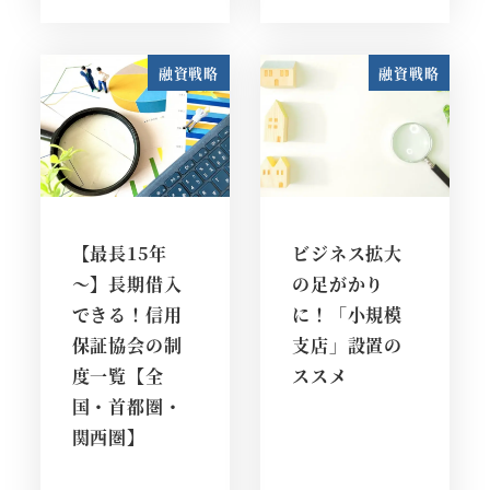
融資戦略
融資戦略
【最長15年
ビジネス拡大
～】長期借入
の足がかり
できる！信用
に！「小規模
保証協会の制
支店」設置の
度一覧【全
ススメ
国・首都圏・
関西圏】