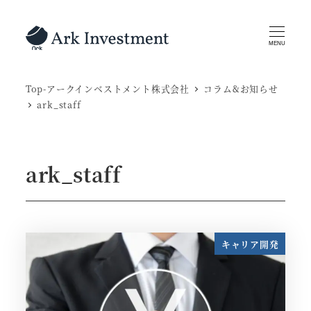
メ
イ
MENU
ン
コ
Top-アークインベストメント株式会社
コラム&お知らせ
ン
ark_staff
テ
ン
ツ
ark_staff
へ
移
動
キャリア開発