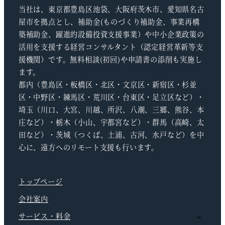
当社は、東京都豊島区池袋、大阪府茨木市、愛知県名古
屋市を拠点とし、補助金(ものづくり補助金、事業再構
築補助金、躍進的設備投資支援事業）や中小企業政策の
活用を支援する経営コンサルタント（認定経営革新等支
援機関）です。無料相談(初回)や申請書の添削も実施し
ます。
都内（豊島区・板橋区・北区・文京区・新宿区・杉並
区・中野区・練馬区・荒川区・台東区・足立区など）・
埼玉（川口、大宮、川越、所沢、八潮、三郷、熊谷、本
庄など）・栃木（小山、宇都宮など）・群馬（高崎、太
田など）・茨城（つくば、土浦、古河、水戸など）を中
心に、遠方へのリモート支援も行います。
トップページ
会社案内
サービス・料金