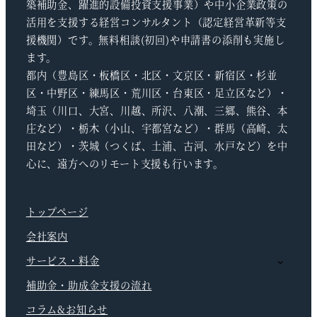
築補助金、躍進的設備投資支援事業）や中小企業政策の
活用を支援する経営コンサルタント（認定経営革新等支
援機関）です。無料相談(初回)や申請書の添削も実施し
ます。
都内（豊島区・板橋区・北区・文京区・新宿区・杉並
区・中野区・練馬区・荒川区・台東区・足立区など）・
埼玉（川口、大宮、川越、所沢、八潮、三郷、熊谷、本
庄など）・栃木（小山、宇都宮など）・群馬（高崎、太
田など）・茨城（つくば、土浦、古河、水戸など）を中
心に、遠方へのリモート支援も行います。
トップページ
会社案内
サービス・料金
補助金・助成金支援の流れ
コラム&お知らせ