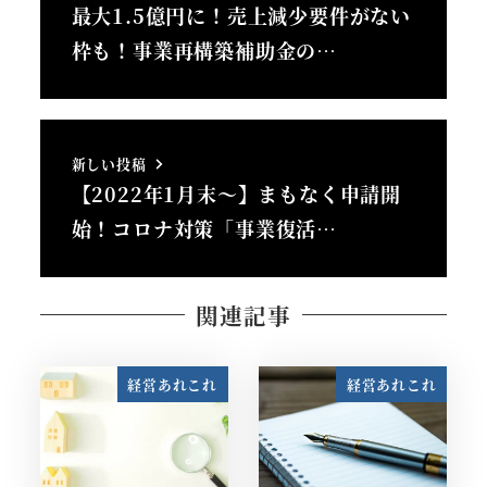
最大1.5億円に！売上減少要件がない
枠も！事業再構築補助金の…
新しい投稿
【2022年1月末～】まもなく申請開
始！コロナ対策「事業復活…
関連記事
経営あれこれ
経営あれこれ