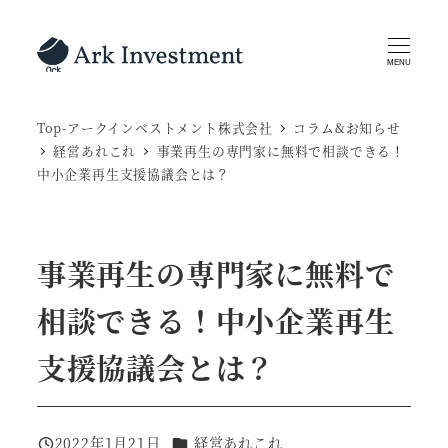
メ
イ
MENU
ン
コ
Top-アークインベストメント株式会社
コラム&お知らせ
ン
経営あれこれ
事業再生の専門家に無料で相談できる！
テ
中小企業再生支援協議会とは？
ン
ツ
へ
事業再生の専門家に無料で
移
動
相談できる！中小企業再生
支援協議会とは？
カテゴリー
2022年1月21日
経営あれこれ