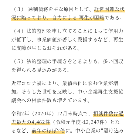
（３） 過剰債務を主な原因として、
経営困難な状
況に陥っており、自力による 再生が困難
である。
（４）法的整理を申し立てることによって信用力
が低下し、事業価値が著しく毀損するなど、再生
に支障が生じるおそれがある。
（５）法的整理の手続きをとるよりも、多い回収
を得られる見込みがある。
近年コロナ禍により、業績悪化に悩む企業が増
加。そうした世相を反映し、中小企業再生支援協
議会への相談件数も増えています。
令和2年（2020年）12月末時点で、
相談件数は過
去最大の4,462件
（令和元年度は2,247件）とな
るなど、
前年のほぼ2倍
に。中小企業の“駆け込み