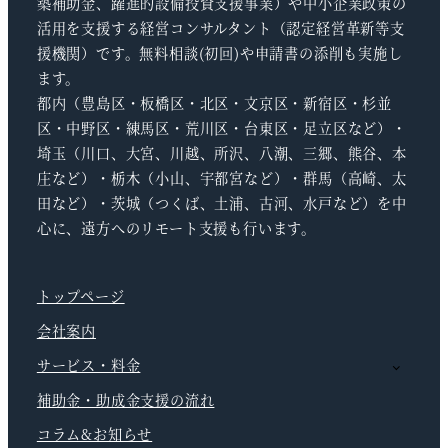
築補助金、躍進的設備投資支援事業）や中小企業政策の
活用を支援する経営コンサルタント（認定経営革新等支
援機関）です。無料相談(初回)や申請書の添削も実施し
ます。
都内（豊島区・板橋区・北区・文京区・新宿区・杉並
区・中野区・練馬区・荒川区・台東区・足立区など）・
埼玉（川口、大宮、川越、所沢、八潮、三郷、熊谷、本
庄など）・栃木（小山、宇都宮など）・群馬（高崎、太
田など）・茨城（つくば、土浦、古河、水戸など）を中
心に、遠方へのリモート支援も行います。
トップページ
会社案内
サービス・料金
補助金・助成金支援の流れ
コラム&お知らせ