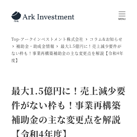
メ
イ
MENU
ン
コ
Top-アークインベストメント株式会社
コラム&お知らせ
ン
補助金・助成金情報
最大1.5億円に！売上減少要件が
テ
ない枠も！事業再構築補助金の主な変更点を解説【令和4年
ン
度】
ツ
へ
移
最大1.5億円に！売上減少要
動
件がない枠も！事業再構築
補助金の主な変更点を解説
【令和4年度】