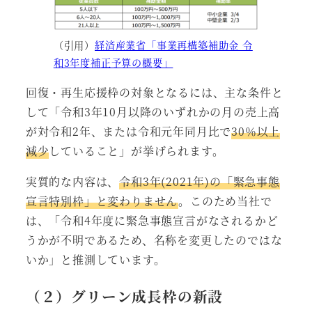
（引用）
経済産業省「事業再構築補助金 令
和3年度補正予算の概要」
回復・再生応援枠の対象となるには、主な条件と
して「令和3年10月以降のいずれかの月の売上高
が対令和2年、または令和元年同月比で
30％以上
減少
していること」が挙げられます。
実質的な内容は、
令和3年(2021年)の「緊急事態
宣言特別枠」と変わりません
。このため当社で
は、「令和4年度に緊急事態宣言がなされるかど
うかが不明であるため、名称を変更したのではな
いか」と推測しています。
（２）グリーン成長枠の新設