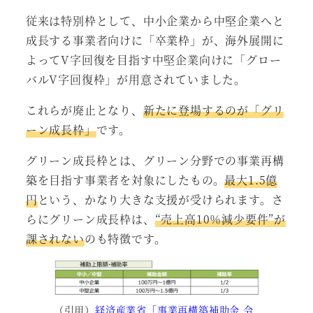
従来は特別枠として、中小企業から中堅企業へと
成長する事業者向けに「卒業枠」が、海外展開に
よってV字回復を目指す中堅企業向けに「グロー
バルV字回復枠」が用意されていました。
これらが廃止となり、
新たに登場するのが「グリ
ーン成長枠」
です。
グリーン成長枠とは、グリーン分野での事業再構
築を目指す事業者を対象にしたもの。
最大1.5億
円
という、かなり大きな支援が受けられます。さ
らにグリーン成長枠は、
“売上高10％減少要件”が
課されない
のも特徴です。
（引用）
経済産業省「事業再構築補助金 令