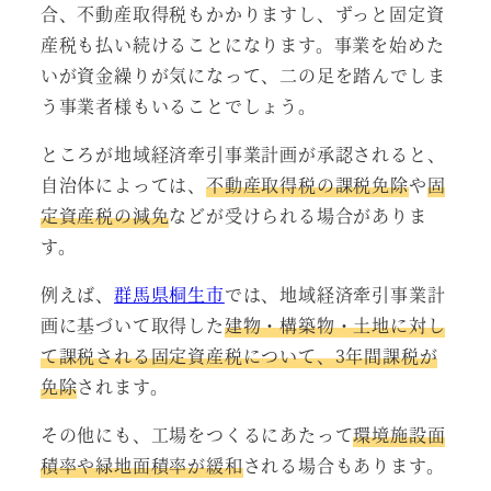
合、不動産取得税もかかりますし、ずっと固定資
産税も払い続けることになります。事業を始めた
いが資金繰りが気になって、二の足を踏んでしま
う事業者様もいることでしょう。
ところが地域経済牽引事業計画が承認されると、
自治体によっては、
不動産取得税の課税免除
や
固
定資産税の減免
などが受けられる場合がありま
す。
例えば、
群馬県桐生市
では、地域経済牽引事業計
画に基づいて取得した
建物・構築物・土地に対し
て課税される固定資産税について、3年間課税が
免除
されます。
その他にも、工場をつくるにあたって
環境施設面
積率や緑地面積率が緩和
される場合もあります。