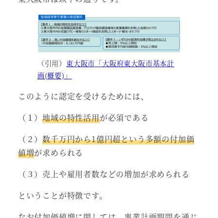
（引用）
東大阪市「大阪府東大阪市基本計
画(概要)」
このように認定を受けるためには、
（１）
地域の特性活用
が必須である
（２）
数千万円から1億円超という多額の付加価
値増
が求められる
（３）売上や雇用者数などの増加が求められる
ということが特徴です。
なお付加価値増に関しては、事業計画期間を通じ