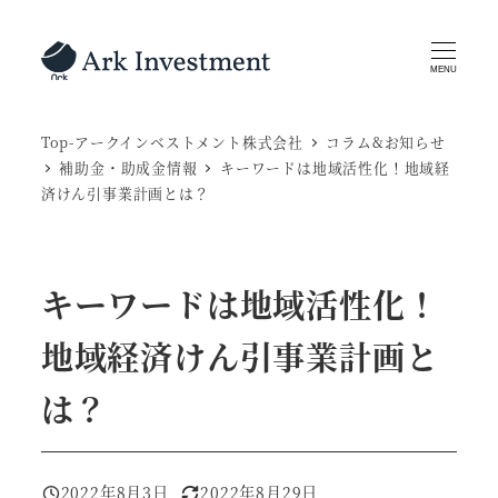
メ
イ
MENU
ン
コ
Top-アークインベストメント株式会社
コラム&お知らせ
ン
補助金・助成金情報
キーワードは地域活性化！地域経
テ
済けん引事業計画とは？
ン
ツ
へ
キーワードは地域活性化！
移
動
地域経済けん引事業計画と
は？
2022年8月3日
2022年8月29日