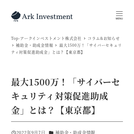
メ
イ
MENU
ン
コ
Top-アークインベストメント株式会社
コラム&お知らせ
ン
補助金・助成金情報
最大1500万！「サイバーセキュリ
テ
ティ対策促進助成金」とは？【東京都】
ン
ツ
へ
最大1500万！「サイバーセ
移
動
キュリティ対策促進助成
金」とは？【東京都】
カテゴリー
2022年9月7日
補助金・助成金情報